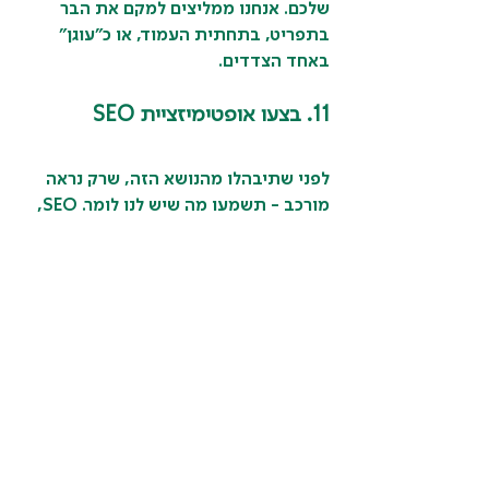
שלכם. אנחנו ממליצים למקם את הבר 
בתפריט, בתחתית העמוד, או כ"עוגן" 
באחד הצדדים.
11. בצעו אופטימיזציית SEO
לפני שתיבהלו מהנושא הזה, שרק נראה 
מורכב - תשמעו מה שיש לנו לומר. SEO, 
או בעברית: אופטימיזציית מנועי חיפוש 
(Search Engine Optimization), הוא 
שם כולל למגוון הפעולות שעליכם לנקוט 
כדי להבטיח שהעמודים שלכם מוצגים 
בדירוג גבוה בתוצאות מנועי החיפוש. 
משמעות הדבר היא שככל שתקבלו יותר 
חשיפה בעמוד התוצאות של מנוע 
החיפוש, כך סביר יותר שלקוחות 
פוטנציאליים יראו את מה שיש לכם להציע 
ויזמינו את השירותים שלכם או יקנו את 