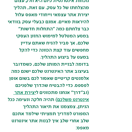
נוכחות אינטרנטית כיום היא חלק עצום 
מהצלחתו של כל עסק. עם זאת, תהליך 
יצירת אתר עצמאי וייחודי מאפס עלול 
להיראות מאיים. אמנם כבעלי עסק בוודאי 
כבר צלחתם כמה "התחלות חדשות" 
במסע המטלטל למימוש החזון העסקי 
שלכם, אך סביר להניח שאתם עדיין 
מחפשים עוד קצת הכוונה כדי להקל 
במעט על ביצוע התהליך.
בדומה לבניית המותג שלכם, כשמדובר 
בעיצוב אתר האינטרנט שלכם ישנם כמה 
אלמנטים קריטיים שאסור לכם בשום אופן 
לפספס. כדי להבטיח שהדרך שלפניכם 
(וב"דרך" אנחנו מתכוונים ל
יצירת אתר 
אינטרנט משלכם
) תהיה חלקה ונעימה ככל 
הניתן, צמצמנו את תיאור התהליך 
המפורט למדריך תמציתי שילמד אתכם 
שלב אחרי שלב איך לבנות אתר אינטרנט 
מאפס: