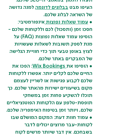
תעזרו לתמוך במאמצי ה-SEO שלכם. 
העיפו מבט 
בבלוגים לדוגמה
 למנה גדושה 
של השראה לבלוג שלכם.
● 
עמוד שאלות נפוצות
אינפורמטיבי: 
חסכו זמן (ותסכול) לכם וללקוחות שלכם - 
הוסיפו עמוד שאלות נפוצות (FAQ) על 
מנת לספק תשובות לשאלות שעשויות 
לצוץ באופן טבעי תוך כדי חוויית הגלישה 
של המבקרים באתר שלכם.
● הוסיפו את
Wix Bookings
: הפכו את 
החיים שלכם לקלים יותר. אפשרו ללקוחות 
שלכם לקבוע פגישות או לשריין לעצמם 
מקום בשיעורים ישירות מהאתר שלכם. כך 
תוכלו להשקיע פחות זמן במשחקי 
תופסת-טלפון עם הלקוחות הפוטנציאליים 
שלכם, ויותר זמן בטיפוח האימפריה שלכם.
● עמוד חוות דעת: המקום המושלם שבו 
לקוחות-עבר מרוצים יכולים לדבר 
בשבחכם. אין דבר שיותר מרשים לקוח 