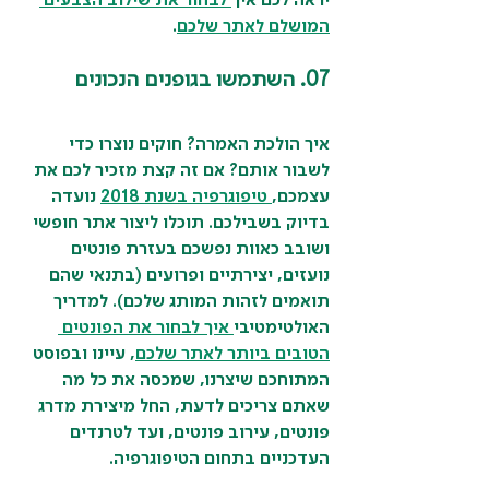
יראה לכם איך
לבחור את שילוב הצבעים 
המושלם לאתר שלכם
.
07. השתמשו בגופנים הנכונים
איך הולכת האמרה? חוקים נוצרו כדי 
לשבור אותם? אם זה קצת מזכיר לכם את 
עצמכם,
טיפוגרפיה בשנת 2018
 נועדה 
בדיוק בשבילכם. תוכלו ליצור אתר חופשי 
ושובב כאוות נפשכם בעזרת פונטים 
נועזים, יצירתיים ופרועים (בתנאי שהם 
תואמים לזהות המותג שלכם). למדריך 
האולטימטיבי
איך לבחור את הפונטים 
הטובים ביותר לאתר שלכם
, עיינו ובפוסט 
המתוחכם שיצרנו, שמכסה את כל מה 
שאתם צריכים לדעת, החל מיצירת מדרג 
פונטים, עירוב פונטים, ועד לטרנדים 
העדכניים בתחום הטיפוגרפיה.