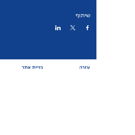
שיתוף
עזרה
בניית אתר
לחשבון שלי
המייל שלנו
מפת הגעה
SEO
בדיקת מהירות
מרכז התמיכה של וויקס
עמוד הטמפלייטים
הפייסבוק שלנו
ב- WixHub יושב צוות הדרכה שמטרתו